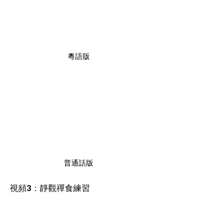
粵語版
普通話版
視頻
：靜觀禪食練習
3