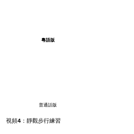
粵語版
普通話版
視頻
：靜觀步行練習
4